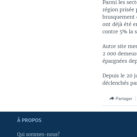
Parmi les sect
région prisée
brusquement d
ont déjà été 
contre 5% la 
Autre site men
2 000 demeure
épargnées dep
Depuis le 20 j
déclenchés par
Partager
Apprenez L'anglais
À PROPOS
SUIVEZ-NOUS
Qui sommes-nous?