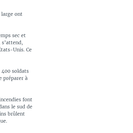
 large ont
emps sec et
 s’attend,
États-Unis. Ce
 400 soldats
e préparer à
incendies font
dans le sud de
ins brûlent
que.