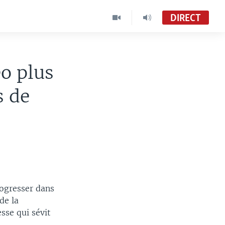
DIRECT
eo plus
s de
ogresser dans
de la
sse qui sévit