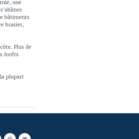
ornie, une
 s’abîmer
de bâtiments
e brasier,
côte. Plus de
s forêts
 la plupart