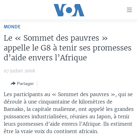
Liens
d'accessibilité
Menu
MONDE
principal
À LA UNE
Le « Sommet des pauvres »
Retour
TV
AFRIQUE
à
appelle le G8 à tenir ses promesses
la
RADIO
ÉTATS-UNIS
LE MONDE AUJOURD'HUI
d’aide envers l’Afrique
navigation
AUTRES LANGUES
MONDE
VOA60 AFRIQUE
LE MONDE AUJOURD'HUI
principale
07 juillet 2008
Retour
SPORT
WASHINGTON FORUM
À VOTRE AVIS
BAMBARA
à
Apprenez L'anglais
Partager
CORRESPONDANT VOA
VOTRE SANTÉ VOTRE AVENIR
FULFULDE
la
Les participants au « Sommet des pauvres », qui se
recherche
SUIVEZ-NOUS
FOCUS SAHEL
LE MONDE AU FÉMININ
LINGALA
déroule à une cinquantaine de kilomètres de
Bamako, la capitale malienne, ont appelé les grandes
REPORTAGES
L'AMÉRIQUE ET VOUS
SANGO
puissances industrialisées, réunies au Japon, à tenir
VOUS + NOUS
DIALOGUE DES RELIGIONS
leurs promesses d’aide envers l’Afrique. Ils estiment
Langues
être la vraie voix du continent africain.
CARNET DE SANTÉ
RM SHOW