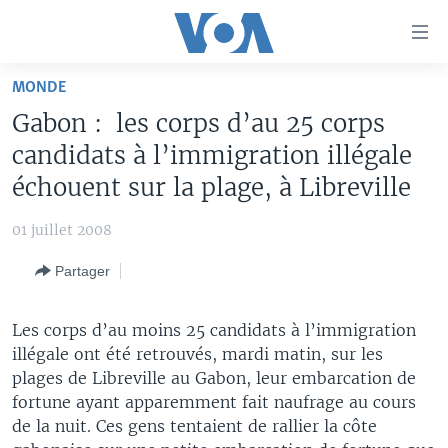
Liens
d'accessibilité
Menu
MONDE
principal
À LA UNE
Gabon : les corps d’au 25 corps
Retour
TV
AFRIQUE
à
candidats à l’immigration illégale
la
RADIO
ÉTATS-UNIS
LE MONDE AUJOURD'HUI
échouent sur la plage, à Libreville
navigation
AUTRES LANGUES
MONDE
VOA60 AFRIQUE
LE MONDE AUJOURD'HUI
principale
01 juillet 2008
Retour
SPORT
WASHINGTON FORUM
À VOTRE AVIS
BAMBARA
à
Apprenez L'anglais
Partager
CORRESPONDANT VOA
VOTRE SANTÉ VOTRE AVENIR
FULFULDE
la
recherche
SUIVEZ-NOUS
FOCUS SAHEL
LE MONDE AU FÉMININ
LINGALA
Les corps d’au moins 25 candidats à l’immigration
illégale ont été retrouvés, mardi matin, sur les
REPORTAGES
L'AMÉRIQUE ET VOUS
SANGO
plages de Libreville au Gabon, leur embarcation de
VOUS + NOUS
DIALOGUE DES RELIGIONS
fortune ayant apparemment fait naufrage au cours
Langues
de la nuit. Ces gens tentaient de rallier la côte
CARNET DE SANTÉ
RM SHOW