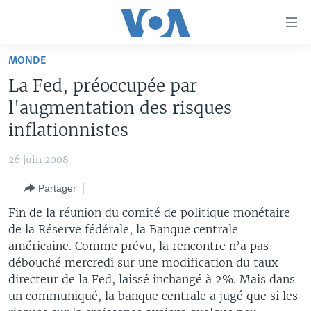
Liens
d'accessibilité
Menu
MONDE
principal
À LA UNE
La Fed, préoccupée par
Retour
TV
AFRIQUE
à
l'augmentation des risques
la
RADIO
ÉTATS-UNIS
LE MONDE AUJOURD'HUI
inflationnistes
navigation
AUTRES LANGUES
MONDE
VOA60 AFRIQUE
LE MONDE AUJOURD'HUI
principale
26 juin 2008
Retour
SPORT
WASHINGTON FORUM
À VOTRE AVIS
BAMBARA
à
Apprenez L'anglais
Partager
CORRESPONDANT VOA
VOTRE SANTÉ VOTRE AVENIR
FULFULDE
la
Fin de la réunion du comité de politique monétaire
recherche
SUIVEZ-NOUS
FOCUS SAHEL
LE MONDE AU FÉMININ
LINGALA
de la Réserve fédérale, la Banque centrale
américaine. Comme prévu, la rencontre n’a pas
REPORTAGES
L'AMÉRIQUE ET VOUS
SANGO
débouché mercredi sur une modification du taux
VOUS + NOUS
DIALOGUE DES RELIGIONS
directeur de la Fed, laissé inchangé à 2%. Mais dans
Langues
un communiqué, la banque centrale a jugé que si les
CARNET DE SANTÉ
RM SHOW