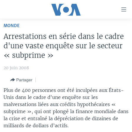
Liens
d'accessibilité
Menu
MONDE
principal
À LA UNE
Arrestations en série dans le cadre
Retour
TV
AFRIQUE
à
d'une vaste enquête sur le secteur
la
RADIO
ÉTATS-UNIS
LE MONDE AUJOURD'HUI
« subprime »
navigation
AUTRES LANGUES
MONDE
VOA60 AFRIQUE
LE MONDE AUJOURD'HUI
principale
20 juin 2008
Retour
SPORT
WASHINGTON FORUM
À VOTRE AVIS
BAMBARA
à
Apprenez L'anglais
Partager
CORRESPONDANT VOA
VOTRE SANTÉ VOTRE AVENIR
FULFULDE
la
Plus de 400 personnes ont été inculpées aux États-
recherche
SUIVEZ-NOUS
FOCUS SAHEL
LE MONDE AU FÉMININ
LINGALA
Unis dans le cadre d'une enquête sur les
malversations liées aux crédits hypothécaires «
REPORTAGES
L'AMÉRIQUE ET VOUS
SANGO
subprime », qui ont plongé la finance mondiale dans
VOUS + NOUS
DIALOGUE DES RELIGIONS
la crise et entraîné la dépréciation de dizaines de
Langues
milliards de dollars d’actifs.
CARNET DE SANTÉ
RM SHOW