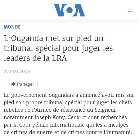
Liens
d'accessibilité
Menu
MONDE
principal
À LA UNE
L’Ouganda met sur pied un
Retour
TV
AFRIQUE
à
tribunal spécial pour juger les
la
RADIO
ÉTATS-UNIS
LE MONDE AUJOURD'HUI
leaders de la LRA
navigation
AUTRES LANGUES
MONDE
VOA60 AFRIQUE
LE MONDE AUJOURD'HUI
principale
27 mai 2008
Retour
SPORT
WASHINGTON FORUM
À VOTRE AVIS
BAMBARA
à
Apprenez L'anglais
Partager
CORRESPONDANT VOA
VOTRE SANTÉ VOTRE AVENIR
FULFULDE
la
Le gouvernement ougandais a annoncé avoir mis sur
recherche
SUIVEZ-NOUS
FOCUS SAHEL
LE MONDE AU FÉMININ
LINGALA
pied son propre tribunal spécial pour juger les chefs
rebelles de l’Armée de résistance du Seigneur,
REPORTAGES
L'AMÉRIQUE ET VOUS
SANGO
notamment Joseph Kony. Ceux-ci sont recherchés
VOUS + NOUS
DIALOGUE DES RELIGIONS
par la Cour pénale internationale qui les a inculpés
Langues
de crimes de guerre et de crimes contre l’humanité.
CARNET DE SANTÉ
RM SHOW