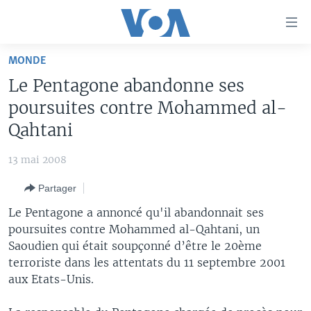
Liens
d'accessibilité
Menu
MONDE
principal
À LA UNE
Le Pentagone abandonne ses
Retour
TV
AFRIQUE
à
poursuites contre Mohammed al-
la
RADIO
ÉTATS-UNIS
LE MONDE AUJOURD'HUI
Qahtani
navigation
AUTRES LANGUES
MONDE
VOA60 AFRIQUE
LE MONDE AUJOURD'HUI
principale
13 mai 2008
Retour
SPORT
WASHINGTON FORUM
À VOTRE AVIS
BAMBARA
à
Apprenez L'anglais
Partager
CORRESPONDANT VOA
VOTRE SANTÉ VOTRE AVENIR
FULFULDE
la
Le Pentagone a annoncé qu'il abandonnait ses
recherche
SUIVEZ-NOUS
FOCUS SAHEL
LE MONDE AU FÉMININ
LINGALA
poursuites contre Mohammed al-Qahtani, un
Saoudien qui était soupçonné d’être le 20ème
REPORTAGES
L'AMÉRIQUE ET VOUS
SANGO
terroriste dans les attentats du 11 septembre 2001
VOUS + NOUS
DIALOGUE DES RELIGIONS
aux Etats-Unis.
Langues
CARNET DE SANTÉ
RM SHOW