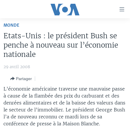
Liens
d'accessibilité
Menu
MONDE
principal
À LA UNE
Etats-Unis : le président Bush se
Retour
TV
AFRIQUE
à
penche à nouveau sur l’économie
la
RADIO
ÉTATS-UNIS
LE MONDE AUJOURD'HUI
nationale
navigation
AUTRES LANGUES
MONDE
VOA60 AFRIQUE
LE MONDE AUJOURD'HUI
principale
29 avril 2008
Retour
SPORT
WASHINGTON FORUM
À VOTRE AVIS
BAMBARA
à
Apprenez L'anglais
Partager
CORRESPONDANT VOA
VOTRE SANTÉ VOTRE AVENIR
FULFULDE
la
L’économie américaine traverse une mauvaise passe
recherche
SUIVEZ-NOUS
FOCUS SAHEL
LE MONDE AU FÉMININ
LINGALA
à cause de la flambée des prix du carburant et des
denrées alimentaires et de la baisse des valeurs dans
REPORTAGES
L'AMÉRIQUE ET VOUS
SANGO
le secteur de l’immobilier. Le président George Bush
VOUS + NOUS
DIALOGUE DES RELIGIONS
l’a de nouveau reconnu ce mardi lors de sa
Langues
conférence de presse à la Maison Blanche.
CARNET DE SANTÉ
RM SHOW