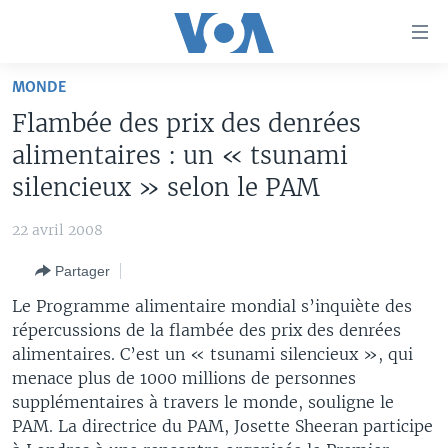
Liens
d'accessibilité
Menu
MONDE
principal
À LA UNE
Flambée des prix des denrées
Retour
TV
AFRIQUE
à
alimentaires : un « tsunami
la
RADIO
ÉTATS-UNIS
LE MONDE AUJOURD'HUI
silencieux » selon le PAM
navigation
AUTRES LANGUES
MONDE
VOA60 AFRIQUE
LE MONDE AUJOURD'HUI
principale
22 avril 2008
Retour
SPORT
WASHINGTON FORUM
À VOTRE AVIS
BAMBARA
à
Apprenez L'anglais
Partager
CORRESPONDANT VOA
VOTRE SANTÉ VOTRE AVENIR
FULFULDE
la
Le Programme alimentaire mondial s’inquiète des
recherche
SUIVEZ-NOUS
FOCUS SAHEL
LE MONDE AU FÉMININ
LINGALA
répercussions de la flambée des prix des denrées
alimentaires. C’est un « tsunami silencieux », qui
REPORTAGES
L'AMÉRIQUE ET VOUS
SANGO
menace plus de 1000 millions de personnes
VOUS + NOUS
DIALOGUE DES RELIGIONS
supplémentaires à travers le monde, souligne le
Langues
PAM. La directrice du PAM, Josette Sheeran participe
CARNET DE SANTÉ
RM SHOW