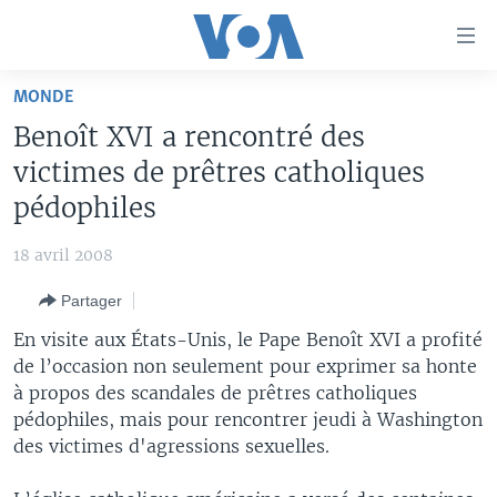
Liens
d'accessibilité
Menu
MONDE
principal
À LA UNE
Benoît XVI a rencontré des
Retour
TV
AFRIQUE
à
victimes de prêtres catholiques
la
RADIO
ÉTATS-UNIS
LE MONDE AUJOURD'HUI
pédophiles
navigation
AUTRES LANGUES
MONDE
VOA60 AFRIQUE
LE MONDE AUJOURD'HUI
principale
18 avril 2008
Retour
SPORT
WASHINGTON FORUM
À VOTRE AVIS
BAMBARA
à
Apprenez L'anglais
Partager
CORRESPONDANT VOA
VOTRE SANTÉ VOTRE AVENIR
FULFULDE
la
En visite aux États-Unis, le Pape Benoît XVI a profité
recherche
SUIVEZ-NOUS
FOCUS SAHEL
LE MONDE AU FÉMININ
LINGALA
de l’occasion non seulement pour exprimer sa honte
à propos des scandales de prêtres catholiques
REPORTAGES
L'AMÉRIQUE ET VOUS
SANGO
pédophiles, mais pour rencontrer jeudi à Washington
VOUS + NOUS
DIALOGUE DES RELIGIONS
des victimes d'agressions sexuelles.
Langues
CARNET DE SANTÉ
RM SHOW