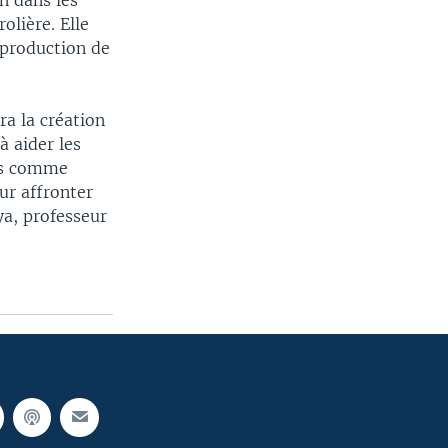
n dans les
olière. Elle
 production de
a la création
à aider les
nds comme
ur affronter
ya, professeur