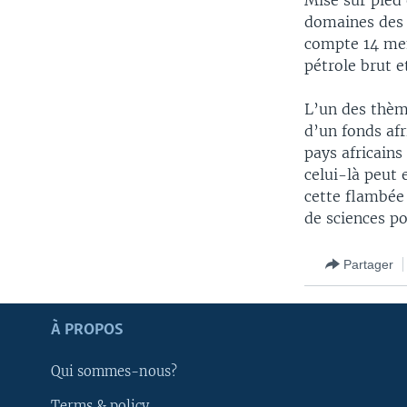
Mise sur pied
domaines des p
compte 14 mem
pétrole brut e
L’un des thèm
d’un fonds afri
pays africains
celui-là peut 
cette flambée
de sciences po
Partager
À PROPOS
Apprenez L'anglais
Qui sommes-nous?
SUIVEZ-NOUS
Terms & policy