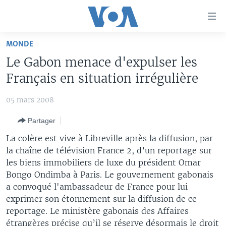
Liens
d'accessibilité
Menu
MONDE
principal
À LA UNE
Le Gabon menace d'expulser les
Retour
TV
AFRIQUE
à
Français en situation irrégulière
la
RADIO
ÉTATS-UNIS
LE MONDE AUJOURD'HUI
navigation
05 mars 2008
AUTRES LANGUES
MONDE
VOA60 AFRIQUE
LE MONDE AUJOURD'HUI
principale
Partager
Retour
SPORT
WASHINGTON FORUM
À VOTRE AVIS
BAMBARA
à
Apprenez L'anglais
La colère est vive à Libreville après la diffusion, par
CORRESPONDANT VOA
VOTRE SANTÉ VOTRE AVENIR
FULFULDE
la
la chaîne de télévision France 2, d’un reportage sur
recherche
les biens immobiliers de luxe du président Omar
SUIVEZ-NOUS
FOCUS SAHEL
LE MONDE AU FÉMININ
LINGALA
Bongo Ondimba à Paris. Le gouvernement gabonais
REPORTAGES
L'AMÉRIQUE ET VOUS
SANGO
a convoqué l'ambassadeur de France pour lui
exprimer son étonnement sur la diffusion de ce
VOUS + NOUS
DIALOGUE DES RELIGIONS
Langues
reportage. Le ministère gabonais des Affaires
CARNET DE SANTÉ
RM SHOW
étrangères précise qu’il se réserve désormais le droit