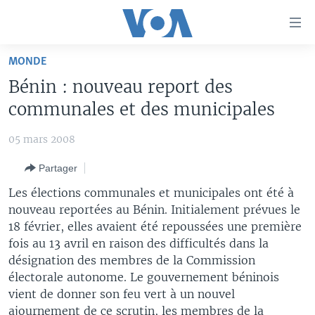
Liens
d'accessibilité
Menu
MONDE
principal
À LA UNE
Bénin : nouveau report des
Retour
TV
AFRIQUE
à
communales et des municipales
la
RADIO
ÉTATS-UNIS
LE MONDE AUJOURD'HUI
navigation
05 mars 2008
AUTRES LANGUES
MONDE
VOA60 AFRIQUE
LE MONDE AUJOURD'HUI
principale
Partager
Retour
SPORT
WASHINGTON FORUM
À VOTRE AVIS
BAMBARA
à
Apprenez L'anglais
Les élections communales et municipales ont été à
CORRESPONDANT VOA
VOTRE SANTÉ VOTRE AVENIR
FULFULDE
la
nouveau reportées au Bénin. Initialement prévues le
recherche
18 février, elles avaient été repoussées une première
SUIVEZ-NOUS
FOCUS SAHEL
LE MONDE AU FÉMININ
LINGALA
fois au 13 avril en raison des difficultés dans la
REPORTAGES
L'AMÉRIQUE ET VOUS
SANGO
désignation des membres de la Commission
électorale autonome. Le gouvernement béninois
VOUS + NOUS
DIALOGUE DES RELIGIONS
Langues
vient de donner son feu vert à un nouvel
CARNET DE SANTÉ
RM SHOW
ajournement de ce scrutin, les membres de la