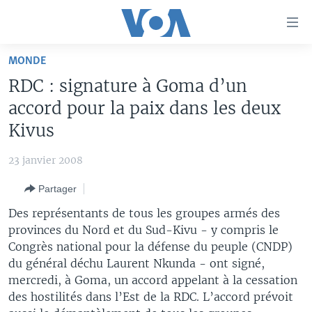
Liens
d'accessibilité
Menu
MONDE
principal
À LA UNE
RDC : signature à Goma d’un
Retour
TV
AFRIQUE
à
accord pour la paix dans les deux
la
RADIO
ÉTATS-UNIS
LE MONDE AUJOURD'HUI
Kivus
navigation
AUTRES LANGUES
MONDE
VOA60 AFRIQUE
LE MONDE AUJOURD'HUI
principale
23 janvier 2008
Retour
SPORT
WASHINGTON FORUM
À VOTRE AVIS
BAMBARA
à
Apprenez L'anglais
Partager
CORRESPONDANT VOA
VOTRE SANTÉ VOTRE AVENIR
FULFULDE
la
Des représentants de tous les groupes armés des
recherche
SUIVEZ-NOUS
FOCUS SAHEL
LE MONDE AU FÉMININ
LINGALA
provinces du Nord et du Sud-Kivu - y compris le
Congrès national pour la défense du peuple (CNDP)
REPORTAGES
L'AMÉRIQUE ET VOUS
SANGO
du général déchu Laurent Nkunda - ont signé,
VOUS + NOUS
DIALOGUE DES RELIGIONS
mercredi, à Goma, un accord appelant à la cessation
Langues
des hostilités dans l’Est de la RDC. L’accord prévoit
CARNET DE SANTÉ
RM SHOW