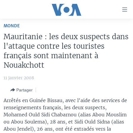
Liens
d'accessibilité
Menu
MONDE
principal
À LA UNE
Mauritanie : les deux suspects dans
Retour
TV
AFRIQUE
à
l'attaque contre les touristes
la
RADIO
ÉTATS-UNIS
LE MONDE AUJOURD'HUI
français sont maintenant à
navigation
Nouakchott
AUTRES LANGUES
MONDE
VOA60 AFRIQUE
LE MONDE AUJOURD'HUI
principale
Retour
SPORT
WASHINGTON FORUM
À VOTRE AVIS
BAMBARA
11 janvier 2008
à
Apprenez L'anglais
CORRESPONDANT VOA
VOTRE SANTÉ VOTRE AVENIR
FULFULDE
la
Partager
recherche
SUIVEZ-NOUS
FOCUS SAHEL
LE MONDE AU FÉMININ
LINGALA
Arrêtés en Guinée Bissau, avec l'aide des services de
REPORTAGES
L'AMÉRIQUE ET VOUS
SANGO
renseignements français, les deux suspects,
Mohamed Ould Sidi Chabarnou (alias Abou Mouslim
VOUS + NOUS
DIALOGUE DES RELIGIONS
ou Abou Soulema), 28 ans, et Sidi Ould Sidna (alias
Langues
CARNET DE SANTÉ
RM SHOW
Abou Jendel), 26 ans, ont été extradés vers la