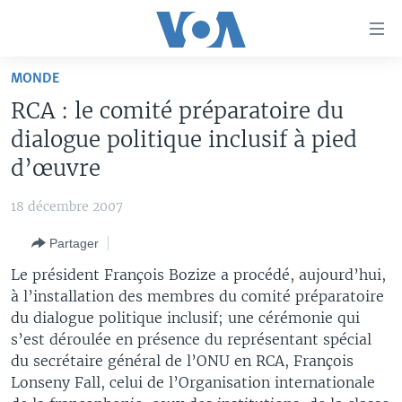
Liens
d'accessibilité
Menu
MONDE
principal
À LA UNE
RCA : le comité préparatoire du
Retour
TV
AFRIQUE
à
dialogue politique inclusif à pied
la
RADIO
ÉTATS-UNIS
LE MONDE AUJOURD'HUI
d’œuvre
navigation
AUTRES LANGUES
MONDE
VOA60 AFRIQUE
LE MONDE AUJOURD'HUI
principale
18 décembre 2007
Retour
SPORT
WASHINGTON FORUM
À VOTRE AVIS
BAMBARA
à
Apprenez L'anglais
Partager
CORRESPONDANT VOA
VOTRE SANTÉ VOTRE AVENIR
FULFULDE
la
Le président François Bozize a procédé, aujourd’hui,
recherche
SUIVEZ-NOUS
FOCUS SAHEL
LE MONDE AU FÉMININ
LINGALA
à l’installation des membres du comité préparatoire
du dialogue politique inclusif; une cérémonie qui
REPORTAGES
L'AMÉRIQUE ET VOUS
SANGO
s’est déroulée en présence du représentant spécial
VOUS + NOUS
DIALOGUE DES RELIGIONS
du secrétaire général de l’ONU en RCA, François
Langues
Lonseny Fall, celui de l’Organisation internationale
CARNET DE SANTÉ
RM SHOW