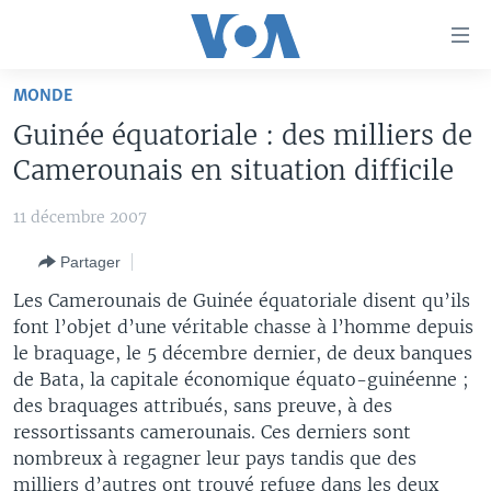
Liens
d'accessibilité
Menu
MONDE
principal
À LA UNE
Guinée équatoriale : des milliers de
Retour
TV
AFRIQUE
à
Camerounais en situation difficile
la
RADIO
ÉTATS-UNIS
LE MONDE AUJOURD'HUI
navigation
11 décembre 2007
AUTRES LANGUES
MONDE
VOA60 AFRIQUE
LE MONDE AUJOURD'HUI
principale
Partager
Retour
SPORT
WASHINGTON FORUM
À VOTRE AVIS
BAMBARA
à
Apprenez L'anglais
Les Camerounais de Guinée équatoriale disent qu’ils
CORRESPONDANT VOA
VOTRE SANTÉ VOTRE AVENIR
FULFULDE
la
font l’objet d’une véritable chasse à l’homme depuis
recherche
le braquage, le 5 décembre dernier, de deux banques
SUIVEZ-NOUS
FOCUS SAHEL
LE MONDE AU FÉMININ
LINGALA
de Bata, la capitale économique équato-guinéenne ;
REPORTAGES
L'AMÉRIQUE ET VOUS
SANGO
des braquages attribués, sans preuve, à des
ressortissants camerounais. Ces derniers sont
VOUS + NOUS
DIALOGUE DES RELIGIONS
Langues
nombreux à regagner leur pays tandis que des
CARNET DE SANTÉ
RM SHOW
milliers d’autres ont trouvé refuge dans les deux