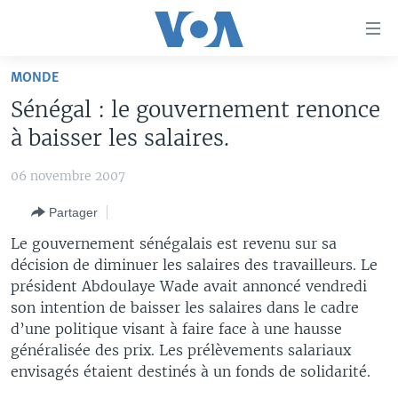
Liens
d'accessibilité
Menu
MONDE
principal
À LA UNE
Sénégal : le gouvernement renonce
Retour
TV
AFRIQUE
à
à baisser les salaires.
la
RADIO
ÉTATS-UNIS
LE MONDE AUJOURD'HUI
navigation
06 novembre 2007
AUTRES LANGUES
MONDE
VOA60 AFRIQUE
LE MONDE AUJOURD'HUI
principale
Partager
Retour
SPORT
WASHINGTON FORUM
À VOTRE AVIS
BAMBARA
à
Apprenez L'anglais
Le gouvernement sénégalais est revenu sur sa
CORRESPONDANT VOA
VOTRE SANTÉ VOTRE AVENIR
FULFULDE
la
décision de diminuer les salaires des travailleurs. Le
recherche
président Abdoulaye Wade avait annoncé vendredi
SUIVEZ-NOUS
FOCUS SAHEL
LE MONDE AU FÉMININ
LINGALA
son intention de baisser les salaires dans le cadre
REPORTAGES
L'AMÉRIQUE ET VOUS
SANGO
d’une politique visant à faire face à une hausse
généralisée des prix. Les prélèvements salariaux
VOUS + NOUS
DIALOGUE DES RELIGIONS
Langues
envisagés étaient destinés à un fonds de solidarité.
CARNET DE SANTÉ
RM SHOW