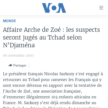
Liens
d'accessibilité
Menu
MONDE
principal
À LA UNE
Affaire Arche de Zoé : les suspects
Retour
TV
AFRIQUE
à
seront jugés au Tchad selon
la
RADIO
ÉTATS-UNIS
LE MONDE AUJOURD'HUI
N’Djaména
navigation
AUTRES LANGUES
MONDE
VOA60 AFRIQUE
LE MONDE AUJOURD'HUI
principale
06 novembre 2007
Retour
SPORT
WASHINGTON FORUM
À VOTRE AVIS
BAMBARA
à
Apprenez L'anglais
Partager
CORRESPONDANT VOA
VOTRE SANTÉ VOTRE AVENIR
FULFULDE
la
Le président français Nicolas Sarkozy s’est engagé à
recherche
SUIVEZ-NOUS
FOCUS SAHEL
LE MONDE AU FÉMININ
LINGALA
retourner au Tchad pour ramener les Français qui y
sont encore détenus en rapport avec la tentative de
REPORTAGES
L'AMÉRIQUE ET VOUS
SANGO
l’Arche de Zoé, une association française,
VOUS + NOUS
DIALOGUE DES RELIGIONS
d’emmener illégalement 103 enfants africains en
Langues
France. M. Sarkozy s’est déjà rendu dimanche au
CARNET DE SANTÉ
RM SHOW