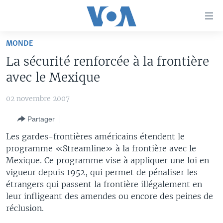
Liens
d'accessibilité
Menu
MONDE
principal
À LA UNE
La sécurité renforcée à la frontière
Retour
TV
AFRIQUE
à
avec le Mexique
la
RADIO
ÉTATS-UNIS
LE MONDE AUJOURD'HUI
navigation
02 novembre 2007
AUTRES LANGUES
MONDE
VOA60 AFRIQUE
LE MONDE AUJOURD'HUI
principale
Partager
Retour
SPORT
WASHINGTON FORUM
À VOTRE AVIS
BAMBARA
à
Apprenez L'anglais
Les gardes-frontières américains étendent le
CORRESPONDANT VOA
VOTRE SANTÉ VOTRE AVENIR
FULFULDE
la
programme «Streamline» à la frontière avec le
recherche
Mexique. Ce programme vise à appliquer une loi en
SUIVEZ-NOUS
FOCUS SAHEL
LE MONDE AU FÉMININ
LINGALA
vigueur depuis 1952, qui permet de pénaliser les
REPORTAGES
L'AMÉRIQUE ET VOUS
SANGO
étrangers qui passent la frontière illégalement en
leur infligeant des amendes ou encore des peines de
VOUS + NOUS
DIALOGUE DES RELIGIONS
Langues
réclusion.
CARNET DE SANTÉ
RM SHOW