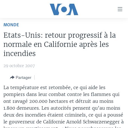
Liens
d'accessibilité
Menu
MONDE
principal
À LA UNE
Etats-Unis: retour progressif à la
Retour
TV
AFRIQUE
à
normale en Californie après les
la
RADIO
ÉTATS-UNIS
LE MONDE AUJOURD'HUI
incendies
navigation
AUTRES LANGUES
MONDE
VOA60 AFRIQUE
LE MONDE AUJOURD'HUI
principale
29 octobre 2007
Retour
SPORT
WASHINGTON FORUM
À VOTRE AVIS
BAMBARA
à
Apprenez L'anglais
Partager
CORRESPONDANT VOA
VOTRE SANTÉ VOTRE AVENIR
FULFULDE
la
La température est retombée, ce qui aide les
recherche
SUIVEZ-NOUS
FOCUS SAHEL
LE MONDE AU FÉMININ
LINGALA
pompiers dans leur combat contre les flammes qui
ont ravagé 200.000 hectares et détruit au moins
REPORTAGES
L'AMÉRIQUE ET VOUS
SANGO
1.800 demeures. Les autorités pensent qu’au moins
VOUS + NOUS
DIALOGUE DES RELIGIONS
deux des incendies étaient criminels, ce qui a poussé
Langues
le gouverneur de Californie Arnold Schwarzenegger à
CARNET DE SANTÉ
RM SHOW