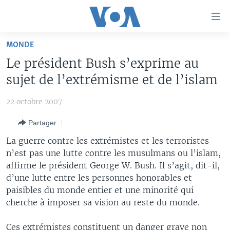
Liens
d'accessibilité
Menu
MONDE
principal
À LA UNE
Le président Bush s’exprime au
Retour
TV
AFRIQUE
à
sujet de l’extrémisme et de l’islam
la
RADIO
ÉTATS-UNIS
LE MONDE AUJOURD'HUI
navigation
22 octobre 2007
AUTRES LANGUES
MONDE
VOA60 AFRIQUE
LE MONDE AUJOURD'HUI
principale
Partager
Retour
SPORT
WASHINGTON FORUM
À VOTRE AVIS
BAMBARA
à
Apprenez L'anglais
La guerre contre les extrémistes et les terroristes
CORRESPONDANT VOA
VOTRE SANTÉ VOTRE AVENIR
FULFULDE
la
n’est pas une lutte contre les musulmans ou l’islam,
recherche
affirme le président George W. Bush. Il s’agit, dit-il,
SUIVEZ-NOUS
FOCUS SAHEL
LE MONDE AU FÉMININ
LINGALA
d’une lutte entre les personnes honorables et
REPORTAGES
L'AMÉRIQUE ET VOUS
SANGO
paisibles du monde entier et une minorité qui
cherche à imposer sa vision au reste du monde.
VOUS + NOUS
DIALOGUE DES RELIGIONS
Langues
CARNET DE SANTÉ
RM SHOW
Ces extrémistes constituent un danger grave non