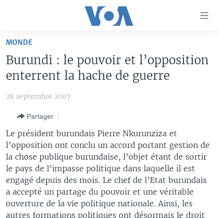
Liens
d'accessibilité
Menu
MONDE
principal
À LA UNE
Burundi : le pouvoir et l’opposition
Retour
TV
AFRIQUE
à
enterrent la hache de guerre
la
RADIO
ÉTATS-UNIS
LE MONDE AUJOURD'HUI
navigation
28 septembre 2007
AUTRES LANGUES
MONDE
VOA60 AFRIQUE
LE MONDE AUJOURD'HUI
principale
Partager
Retour
SPORT
WASHINGTON FORUM
À VOTRE AVIS
BAMBARA
à
Apprenez L'anglais
Le président burundais Pierre Nkurunziza et
CORRESPONDANT VOA
VOTRE SANTÉ VOTRE AVENIR
FULFULDE
la
l’opposition ont conclu un accord portant gestion de
recherche
la chose publique burundaise, l’objet étant de sortir
SUIVEZ-NOUS
FOCUS SAHEL
LE MONDE AU FÉMININ
LINGALA
le pays de l’impasse politique dans laquelle il est
REPORTAGES
L'AMÉRIQUE ET VOUS
SANGO
engagé depuis des mois. Le chef de l’Etat burundais
a accepté un partage du pouvoir et une véritable
VOUS + NOUS
DIALOGUE DES RELIGIONS
Langues
ouverture de la vie politique nationale. Ainsi, les
CARNET DE SANTÉ
RM SHOW
autres formations politiques ont désormais le droit