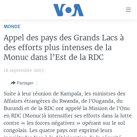
Liens
d'accessibilité
Menu
MONDE
principal
À LA UNE
Appel des pays des Grands Lacs à
Retour
TV
AFRIQUE
à
des efforts plus intenses de la
la
RADIO
ÉTATS-UNIS
LE MONDE AUJOURD'HUI
Monuc dans l’Est de la RDC
navigation
AUTRES LANGUES
MONDE
VOA60 AFRIQUE
LE MONDE AUJOURD'HUI
principale
18 septembre 2007
Retour
SPORT
WASHINGTON FORUM
À VOTRE AVIS
BAMBARA
à
Apprenez L'anglais
Partager
CORRESPONDANT VOA
VOTRE SANTÉ VOTRE AVENIR
FULFULDE
la
Suite à leur réunion de Kampala, les ministres des
recherche
SUIVEZ-NOUS
FOCUS SAHEL
LE MONDE AU FÉMININ
LINGALA
Affaires étrangères du Rwanda, de l’Ouganda, du
Burundi et de la RDC ont appelé la Mission de l’Onu
REPORTAGES
L'AMÉRIQUE ET VOUS
SANGO
en RDC (Monuc)à intensifier ses efforts dans la lutte
VOUS + NOUS
DIALOGUE DES RELIGIONS
contre « les forces négatives » opérant sur le sol
Langues
congolais. Les quatre pays ont exprimé leurs
CARNET DE SANTÉ
RM SHOW