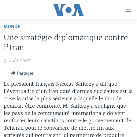
Liens
d'accessibilité
Menu
MONDE
principal
À LA UNE
Une stratégie diplomatique contre
Retour
TV
AFRIQUE
à
l’Iran
la
RADIO
ÉTATS-UNIS
LE MONDE AUJOURD'HUI
navigation
31 août 2007
AUTRES LANGUES
MONDE
VOA60 AFRIQUE
LE MONDE AUJOURD'HUI
principale
Partager
Retour
SPORT
WASHINGTON FORUM
À VOTRE AVIS
BAMBARA
à
Apprenez L'anglais
Le président français Nicolas Sarkozy a dit que
CORRESPONDANT VOA
VOTRE SANTÉ VOTRE AVENIR
FULFULDE
la
l’éventualité d’un Iran doté d’armes nucléaires est la
recherche
crise la crise la plus sérieuse à laquelle le monde
SUIVEZ-NOUS
FOCUS SAHEL
LE MONDE AU FÉMININ
LINGALA
pourrait être confronté. M. Sarkozy a souligné que
REPORTAGES
L'AMÉRIQUE ET VOUS
SANGO
les pays de la communauté internationale doivent
renforcer leurs sanctions contre le gouvernement de
VOUS + NOUS
DIALOGUE DES RELIGIONS
Langues
Téhéran pour le convaincre de mettre fin aux
CARNET DE SANTÉ
RM SHOW
activités qui pourraient lui permettre de produire