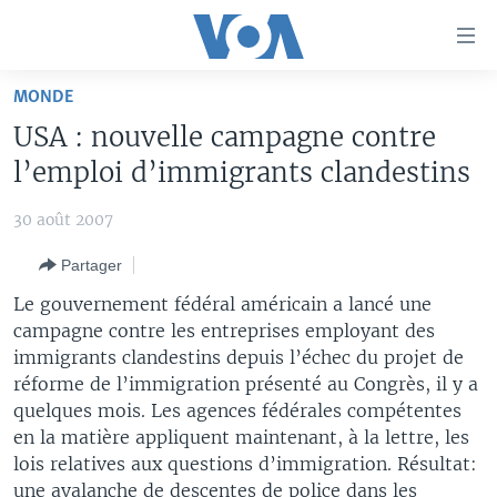
Liens
d'accessibilité
Menu
MONDE
principal
À LA UNE
USA : nouvelle campagne contre
Retour
TV
AFRIQUE
à
l’emploi d’immigrants clandestins
la
RADIO
ÉTATS-UNIS
LE MONDE AUJOURD'HUI
navigation
30 août 2007
AUTRES LANGUES
MONDE
VOA60 AFRIQUE
LE MONDE AUJOURD'HUI
principale
Partager
Retour
SPORT
WASHINGTON FORUM
À VOTRE AVIS
BAMBARA
à
Apprenez L'anglais
Le gouvernement fédéral américain a lancé une
CORRESPONDANT VOA
VOTRE SANTÉ VOTRE AVENIR
FULFULDE
la
campagne contre les entreprises employant des
recherche
immigrants clandestins depuis l’échec du projet de
SUIVEZ-NOUS
FOCUS SAHEL
LE MONDE AU FÉMININ
LINGALA
réforme de l’immigration présenté au Congrès, il y a
REPORTAGES
L'AMÉRIQUE ET VOUS
SANGO
quelques mois. Les agences fédérales compétentes
en la matière appliquent maintenant, à la lettre, les
VOUS + NOUS
DIALOGUE DES RELIGIONS
Langues
lois relatives aux questions d’immigration. Résultat:
CARNET DE SANTÉ
RM SHOW
une avalanche de descentes de police dans les