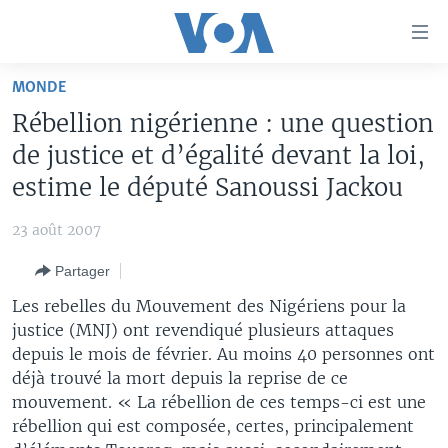
Liens
d'accessibilité
Menu
MONDE
principal
À LA UNE
Rébellion nigérienne : une question
Retour
TV
AFRIQUE
à
de justice et d’égalité devant la loi,
la
RADIO
ÉTATS-UNIS
LE MONDE AUJOURD'HUI
estime le député Sanoussi Jackou
navigation
AUTRES LANGUES
MONDE
VOA60 AFRIQUE
LE MONDE AUJOURD'HUI
principale
23 août 2007
Retour
SPORT
WASHINGTON FORUM
À VOTRE AVIS
BAMBARA
à
Apprenez L'anglais
Partager
CORRESPONDANT VOA
VOTRE SANTÉ VOTRE AVENIR
FULFULDE
la
Les rebelles du Mouvement des Nigériens pour la
recherche
SUIVEZ-NOUS
FOCUS SAHEL
LE MONDE AU FÉMININ
LINGALA
justice (MNJ) ont revendiqué plusieurs attaques
depuis le mois de février. Au moins 40 personnes ont
REPORTAGES
L'AMÉRIQUE ET VOUS
SANGO
déjà trouvé la mort depuis la reprise de ce
VOUS + NOUS
DIALOGUE DES RELIGIONS
mouvement. « La rébellion de ces temps-ci est une
Langues
rébellion qui est composée, certes, principalement
CARNET DE SANTÉ
RM SHOW