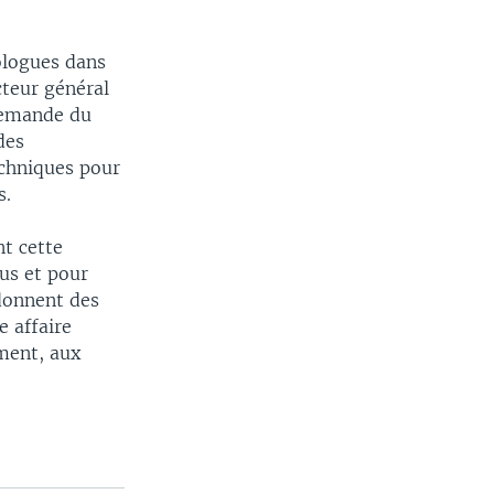
ologues dans
cteur général
 demande du
des
echniques pour
s.
nt cette
us et pour
 donnent des
e affaire
ment, aux