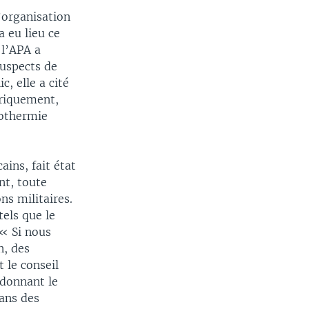
’organisation
 eu lieu ce
 l’APA a
suspects de
, elle a cité
oriquement,
pothermie
ins, fait état
nt, toute
ns militaires.
els que le
 « Si nous
n, des
 le conseil
 donnant le
dans des