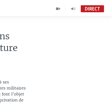
DIRECT
ins
orture
à ses
es militaires
font l’objet
privation de