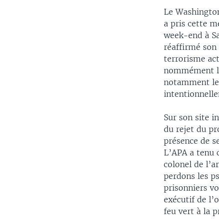
Le Washington 
a pris cette m
week-end à San
réaffirmé son 
terrorisme act
nommément les
notamment les
intentionnell
Sur son site i
du rejet du pr
présence de se
L’APA a tenu 
colonel de l’a
perdons les ps
prisonniers vo
exécutif de l’
feu vert à la 