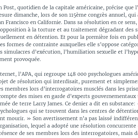
Post, quotidien de la capitale américaine, précise que l
esure dimanche, lors de son 115ème congrès annuel, qui a
 Francisco en Californie. Dans sa résolution en ce sens,
opposition à la torture et au traitement dégradant des 
uellement en détention. Et pour la première fois en public
 formes de contrainte auxquelles elle s’oppose catég
 simulacres d’exécution, l’humiliation sexuelle et l’hy
ement provoquée.
nternet, l’APA, qui regroupe 148 000 psychologues américa
ojet de résolution qui interdisait, purement et simpleme
s membres lors d’interrogatoires musclés dans les priso
compte des mises en garde d’experts gouvernementaux t
rmée de terre Larry James. Ce denier a dit en substance:
ychologues qui se trouvent dans les centres de détentio
nt mourir. » Son avertissement n’a pas laissé indifférent
organisation, lequel a adopté une résolution concurrente
présence de ses membres lors des interrogatoires, mais 