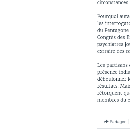
circonstances
Pourquoi auta
les interrogat
du Pentagone s
Congrès des E
psychiatres j
extraire des 
Les partisans
présence indi
déboulonner le
résultats. Mai
rétorquent qu
membres du co
Partager