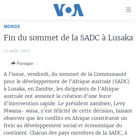
Liens
d'accessibilité
Menu
MONDE
principal
À LA UNE
Fin du sommet de la SADC à Lusaka
Retour
TV
AFRIQUE
à
17 août 2007
la
RADIO
ÉTATS-UNIS
LE MONDE AUJOURD'HUI
navigation
Partager
AUTRES LANGUES
MONDE
VOA60 AFRIQUE
LE MONDE AUJOURD'HUI
principale
A l’issue, vendredi, du sommet de la Communauté
Retour
SPORT
WASHINGTON FORUM
À VOTRE AVIS
BAMBARA
pour le développement de l’Afrique australe (SADC)
à
Apprenez L'anglais
CORRESPONDANT VOA
VOTRE SANTÉ VOTRE AVENIR
FULFULDE
à Lusaka, en Zambie, les dirigeants de l’Afrique
la
australe ont annoncé la création d’une force
recherche
SUIVEZ-NOUS
FOCUS SAHEL
LE MONDE AU FÉMININ
LINGALA
d’intervention rapide. Le président zambien, Levy
REPORTAGES
L'AMÉRIQUE ET VOUS
SANGO
Mwana- wasa, s’est félicité de cette décision, faisant
observer que les conflits en Afrique constituent un
VOUS + NOUS
DIALOGUE DES RELIGIONS
frein au développement social et économique du
Langues
CARNET DE SANTÉ
RM SHOW
continent. Chacun des pays membres de la SADC, à