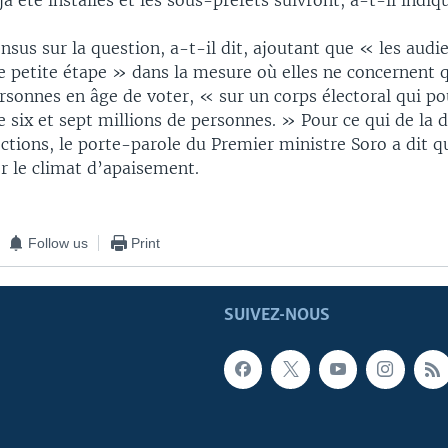
jà été installés et les sous-préfets suivront, a-t-il indiq
ensus sur la question, a-t-il dit, ajoutant que « les audi
e petite étape » dans la mesure où elles ne concernent q
rsonnes en âge de voter, « sur un corps électoral qui po
e six et sept millions de personnes. » Pour ce qui de la 
ctions, le porte-parole du Premier ministre Soro a dit qu
r le climat d’apaisement.
Follow us
Print
SUIVEZ-NOUS