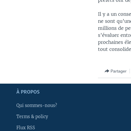
préfets ont dé
Il y a un cons
ne sont qu’un
millions de pe
s’évaluer entr
prochaines éle
tout consolide
Partager
À PROPOS
Qui sommes-nous?
Apprenez L'anglais
Terms & policy
Flux RSS
SUIVEZ-NOUS