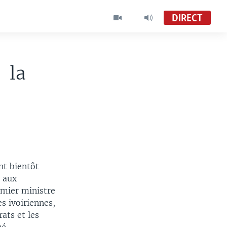
DIRECT
r la
nt bientôt
n aux
emier ministre
es ivoiriennes,
ats et les