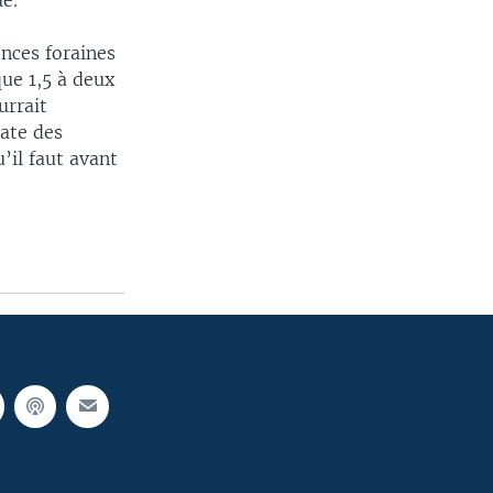
ué.
ences foraines
ue 1,5 à deux
urrait
date des
’il faut avant