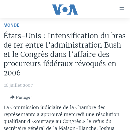
Liens
d'accessibilité
Menu
MONDE
principal
À LA UNE
États-Unis : Intensification du bras
Retour
TV
AFRIQUE
à
de fer entre l’administration Bush
la
RADIO
ÉTATS-UNIS
LE MONDE AUJOURD'HUI
et le Congrès dans l’affaire des
navigation
procureurs fédéraux révoqués en
AUTRES LANGUES
MONDE
VOA60 AFRIQUE
LE MONDE AUJOURD'HUI
principale
Retour
2006
SPORT
WASHINGTON FORUM
À VOTRE AVIS
BAMBARA
à
Apprenez L'anglais
CORRESPONDANT VOA
VOTRE SANTÉ VOTRE AVENIR
FULFULDE
la
26 juillet 2007
recherche
SUIVEZ-NOUS
FOCUS SAHEL
LE MONDE AU FÉMININ
LINGALA
Partager
REPORTAGES
L'AMÉRIQUE ET VOUS
SANGO
La Commission judiciaire de la Chambre des
représentants a approuvé mercredi une résolution
VOUS + NOUS
DIALOGUE DES RELIGIONS
Langues
qualifiant d’«outrage au Congrès» le refus du
CARNET DE SANTÉ
RM SHOW
secrétaire général de la Maison-Blanche, Joshua