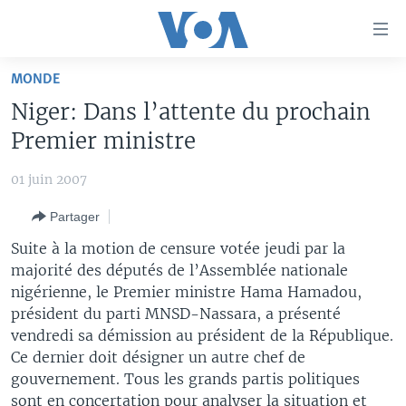
Liens
d'accessibilité
Menu
MONDE
principal
À LA UNE
Niger: Dans l’attente du prochain
Retour
TV
AFRIQUE
à
Premier ministre
la
RADIO
ÉTATS-UNIS
LE MONDE AUJOURD'HUI
navigation
01 juin 2007
AUTRES LANGUES
MONDE
VOA60 AFRIQUE
LE MONDE AUJOURD'HUI
principale
Partager
Retour
SPORT
WASHINGTON FORUM
À VOTRE AVIS
BAMBARA
à
Apprenez L'anglais
Suite à la motion de censure votée jeudi par la
CORRESPONDANT VOA
VOTRE SANTÉ VOTRE AVENIR
FULFULDE
la
majorité des députés de l’Assemblée nationale
recherche
nigérienne, le Premier ministre Hama Hamadou,
SUIVEZ-NOUS
FOCUS SAHEL
LE MONDE AU FÉMININ
LINGALA
président du parti MNSD-Nassara, a présenté
REPORTAGES
L'AMÉRIQUE ET VOUS
SANGO
vendredi sa démission au président de la République.
Ce dernier doit désigner un autre chef de
VOUS + NOUS
DIALOGUE DES RELIGIONS
Langues
gouvernement. Tous les grands partis politiques
CARNET DE SANTÉ
RM SHOW
sont en concertation pour analyser la situation et