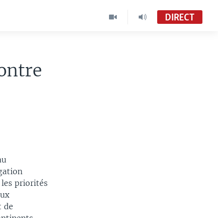
DIRECT
ontre
au
gation
les priorités
lux
t de