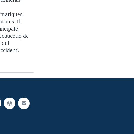
ntinents.
limatiques
tions. Il
incipale,
 beaucoup de
 qui
ccident.