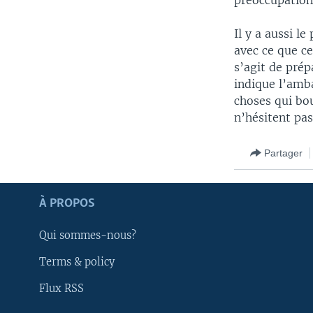
préoccupations
Il y a aussi l
avec ce que ce
s’agit de pré
indique l’amba
choses qui bou
n’hésitent pas
Partager
À PROPOS
Qui sommes-nous?
Terms & policy
Apprenez L'anglais
Flux RSS
SUIVEZ-NOUS