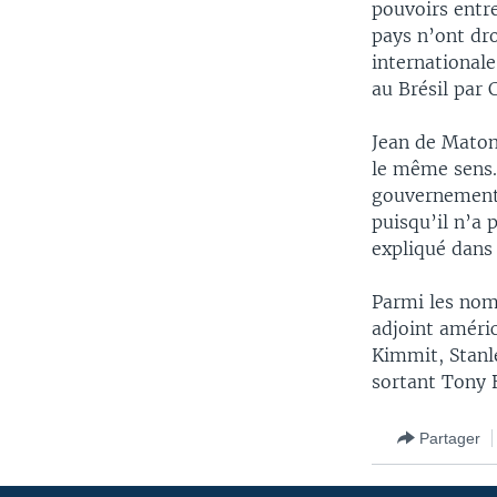
pouvoirs entre
pays n’ont dro
international
au Brésil par 
Jean de Maton
le même sens. 
gouvernement 
puisqu’il n’a 
expliqué dans 
Parmi les nom
adjoint améric
Kimmit, Stanle
sortant Tony B
Partager