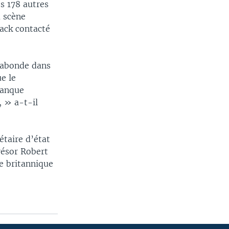
s 178 autres
a scène
ack contacté
, abonde dans
e le
Banque
, » a-t-il
étaire d’état
résor Robert
e britannique