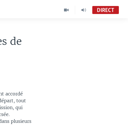
DIRECT
es de
nt accordé
épart, tout
ssion, qui
rsée.
dans plusieurs