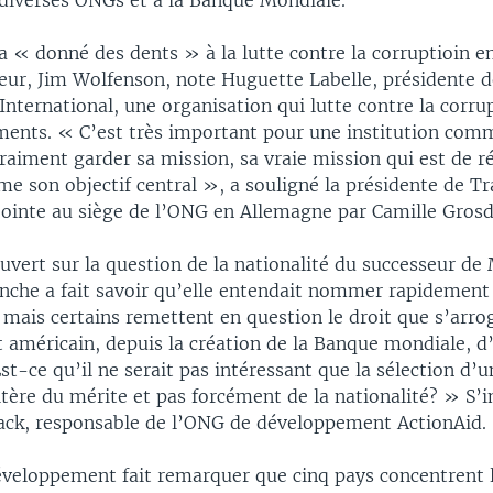
 diverses ONGs et à la Banque Mondiale.
a « donné des dents » à la lutte contre la corruptioin e
eur, Jim Wolfenson, note Huguette Labelle, présidente d
nternational, une organisation qui lutte contre la corru
ents. « C’est très important pour une institution com
aiment garder sa mission, sa vraie mission qui est de ré
e son objectif central », a souligné la présidente de T
jointe au siège de l’ONG en Allemagne par Camille Grosd
uvert sur la question de la nationalité du successeur de
nche a fait savoir qu’elle entendait nommer rapidement
 mais certains remettent en question le droit que s’arro
américain, depuis la création de la Banque mondiale, 
st-ce qu’il ne serait pas intéressant que la sélection d’u
ritère du mérite et pas forcément de la nationalité? » S’
ack, responsable de l’ONG de développement ActionAid.
éveloppement fait remarquer que cinq pays concentrent l