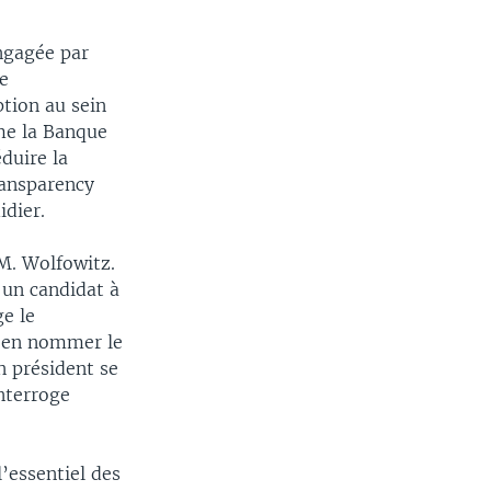
ngagée par
e
ption au sein
me la Banque
duire la
ransparency
idier.
 M. Wolfowitz.
 un candidat à
ge le
d’en nommer le
n président se
interroge
’essentiel des