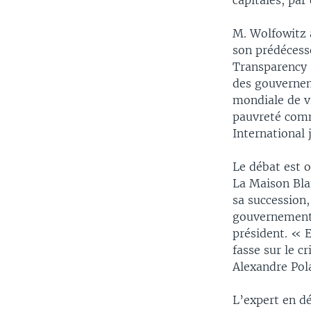
capitales, par
M. Wolfowitz 
son prédécess
Transparency I
des gouvernem
mondiale de vr
pauvreté comm
International 
Le débat est o
La Maison Bla
sa succession,
gouvernement 
président. « E
fasse sur le c
Alexandre Pol
L’expert en d