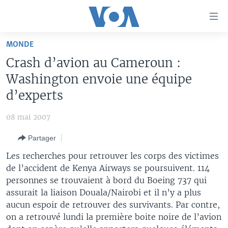
Liens
d'accessibilité
Menu
MONDE
principal
À LA UNE
Crash d’avion au Cameroun :
Retour
TV
AFRIQUE
à
Washington envoie une équipe
la
RADIO
ÉTATS-UNIS
LE MONDE AUJOURD'HUI
d’experts
navigation
AUTRES LANGUES
MONDE
VOA60 AFRIQUE
LE MONDE AUJOURD'HUI
principale
08 mai 2007
Retour
SPORT
WASHINGTON FORUM
À VOTRE AVIS
BAMBARA
à
Apprenez L'anglais
Partager
CORRESPONDANT VOA
VOTRE SANTÉ VOTRE AVENIR
FULFULDE
la
Les recherches pour retrouver les corps des victimes
recherche
SUIVEZ-NOUS
FOCUS SAHEL
LE MONDE AU FÉMININ
LINGALA
de l’accident de Kenya Airways se poursuivent. 114
personnes se trouvaient à bord du Boeing 737 qui
REPORTAGES
L'AMÉRIQUE ET VOUS
SANGO
assurait la liaison Douala/Nairobi et il n’y a plus
VOUS + NOUS
DIALOGUE DES RELIGIONS
aucun espoir de retrouver des survivants. Par contre,
Langues
on a retrouvé lundi la première boite noire de l’avion
CARNET DE SANTÉ
RM SHOW