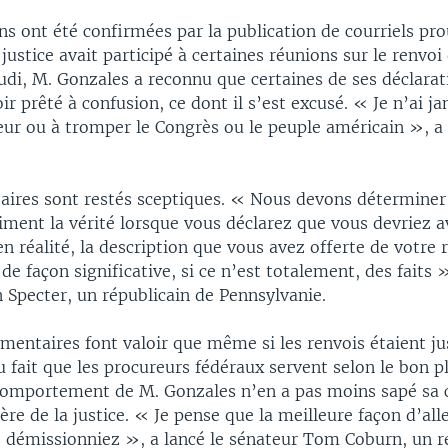
ns ont été confirmées par la publication de courriels pr
 justice avait participé à certaines réunions sur le renvoi
udi, M. Gonzales a reconnu que certaines de ses déclarat
ir prêté à confusion, ce dont il s’est excusé. « Je n’ai j
eur ou à tromper le Congrès ou le peuple américain », a 
aires sont restés sceptiques. « Nous devons déterminer 
iment la vérité lorsque vous déclarez que vous devriez a
en réalité, la description que vous avez offerte de votre 
 de façon significative, si ce n’est totalement, des faits »
 Specter, un républicain de Pennsylvanie.
mentaires font valoir que même si les renvois étaient jus
fait que les procureurs fédéraux servent selon le bon pl
 comportement de M. Gonzales n’en a pas moins sapé sa c
ère de la justice. « Je pense que la meilleure façon d’alle
s démissionniez », a lancé le sénateur Tom Coburn, un r