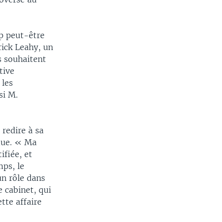
ip peut-être
rick Leahy, un
s souhaitent
tive
 les
si M.
redire à sa
ndue. « Ma
ifiée, et
mps, le
un rôle dans
 cabinet, qui
tte affaire