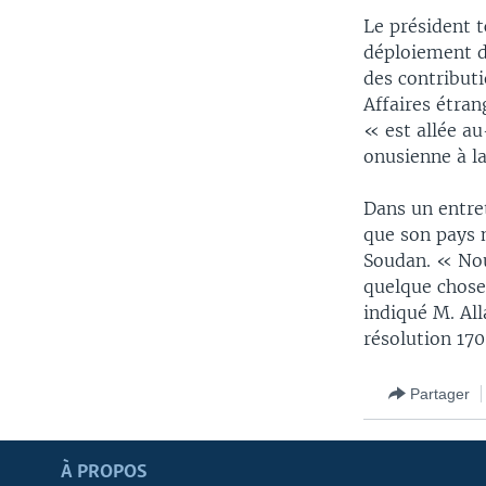
Le président t
déploiement d
des contributi
Affaires étra
« est allée a
onusienne à la
Dans un entret
que son pays n
Soudan. « Nou
quelque chose 
indiqué M. All
résolution 17
Partager
Apprenez L'anglais
À PROPOS