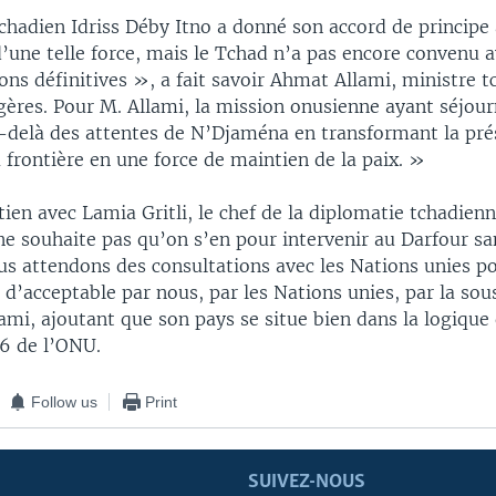
chadien Idriss Déby Itno a donné son accord de principe
’une telle force, mais le Tchad n’a pas encore convenu 
ons définitives », a fait savoir Ahmat Allami, ministre 
ngères. Pour M. Allami, la mission onusienne ayant séjou
u-delà des attentes de N’Djaména en transformant la pr
 frontière en une force de maintien de la paix. »
ien avec Lamia Gritli, le chef de la diplomatie tchadien
e souhaite pas qu’on s’en pour intervenir au Darfour sa
s attendons des consultations avec les Nations unies po
d’acceptable par nous, par les Nations unies, par la sou
ami, ajoutant que son pays se situe bien dans la logique 
06 de l’ONU.
Follow us
Print
SUIVEZ-NOUS