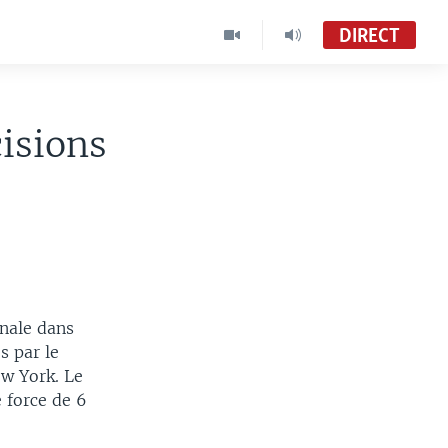
DIRECT
isions
onale dans
s par le
ew York. Le
 force de 6