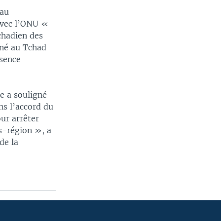
 au
avec l’ONU «
tchadien des
rné au Tchad
ésence
ne a souligné
ns l’accord du
ur arrêter
s-région », a
de la