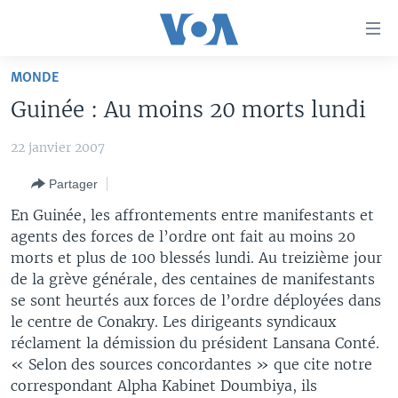
Liens
d'accessibilité
Menu
MONDE
principal
À LA UNE
Guinée : Au moins 20 morts lundi
Retour
TV
AFRIQUE
à
22 janvier 2007
la
RADIO
ÉTATS-UNIS
LE MONDE AUJOURD'HUI
navigation
Partager
AUTRES LANGUES
MONDE
VOA60 AFRIQUE
LE MONDE AUJOURD'HUI
principale
En Guinée, les affrontements entre manifestants et
Retour
SPORT
WASHINGTON FORUM
À VOTRE AVIS
BAMBARA
agents des forces de l’ordre ont fait au moins 20
à
Apprenez L'anglais
CORRESPONDANT VOA
VOTRE SANTÉ VOTRE AVENIR
FULFULDE
morts et plus de 100 blessés lundi. Au treizième jour
la
de la grève générale, des centaines de manifestants
recherche
SUIVEZ-NOUS
FOCUS SAHEL
LE MONDE AU FÉMININ
LINGALA
se sont heurtés aux forces de l’ordre déployées dans
REPORTAGES
L'AMÉRIQUE ET VOUS
SANGO
le centre de Conakry. Les dirigeants syndicaux
réclament la démission du président Lansana Conté.
VOUS + NOUS
DIALOGUE DES RELIGIONS
« Selon des sources concordantes » que cite notre
Langues
CARNET DE SANTÉ
RM SHOW
correspondant Alpha Kabinet Doumbiya, ils