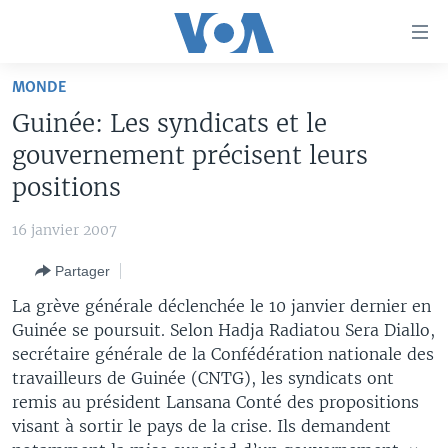
Liens
d'accessibilité
Menu
MONDE
principal
À LA UNE
Guinée: Les syndicats et le
Retour
TV
AFRIQUE
à
gouvernement précisent leurs
la
RADIO
ÉTATS-UNIS
LE MONDE AUJOURD'HUI
positions
navigation
AUTRES LANGUES
MONDE
VOA60 AFRIQUE
LE MONDE AUJOURD'HUI
principale
16 janvier 2007
Retour
SPORT
WASHINGTON FORUM
À VOTRE AVIS
BAMBARA
à
Apprenez L'anglais
Partager
CORRESPONDANT VOA
VOTRE SANTÉ VOTRE AVENIR
FULFULDE
la
La grève générale déclenchée le 10 janvier dernier en
recherche
SUIVEZ-NOUS
FOCUS SAHEL
LE MONDE AU FÉMININ
LINGALA
Guinée se poursuit. Selon Hadja Radiatou Sera Diallo,
secrétaire générale de la Confédération nationale des
REPORTAGES
L'AMÉRIQUE ET VOUS
SANGO
travailleurs de Guinée (CNTG), les syndicats ont
VOUS + NOUS
DIALOGUE DES RELIGIONS
remis au président Lansana Conté des propositions
Langues
visant à sortir le pays de la crise. Ils demandent
CARNET DE SANTÉ
RM SHOW