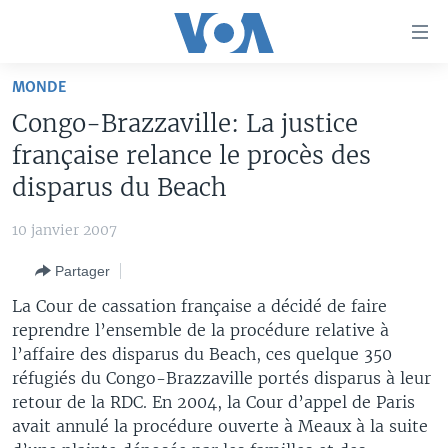
Liens
d'accessibilité
Menu
MONDE
principal
À LA UNE
Congo-Brazzaville: La justice
Retour
TV
AFRIQUE
à
française relance le procès des
la
RADIO
ÉTATS-UNIS
LE MONDE AUJOURD'HUI
disparus du Beach
navigation
AUTRES LANGUES
MONDE
VOA60 AFRIQUE
LE MONDE AUJOURD'HUI
principale
10 janvier 2007
Retour
SPORT
WASHINGTON FORUM
À VOTRE AVIS
BAMBARA
à
Apprenez L'anglais
Partager
CORRESPONDANT VOA
VOTRE SANTÉ VOTRE AVENIR
FULFULDE
la
La Cour de cassation française a décidé de faire
recherche
SUIVEZ-NOUS
FOCUS SAHEL
LE MONDE AU FÉMININ
LINGALA
reprendre l’ensemble de la procédure relative à
l’affaire des disparus du Beach, ces quelque 350
REPORTAGES
L'AMÉRIQUE ET VOUS
SANGO
réfugiés du Congo-Brazzaville portés disparus à leur
VOUS + NOUS
DIALOGUE DES RELIGIONS
retour de la RDC. En 2004, la Cour d’appel de Paris
Langues
avait annulé la procédure ouverte à Meaux à la suite
CARNET DE SANTÉ
RM SHOW