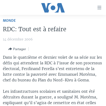
Liens
d'accessibilité
Menu
MONDE
principal
À LA UNE
RDC: Tout est à refaire
Retour
TV
AFRIQUE
à
14 décembre 2006
la
RADIO
ÉTATS-UNIS
LE MONDE AUJOURD'HUI
navigation
Partager
AUTRES LANGUES
MONDE
VOA60 AFRIQUE
LE MONDE AUJOURD'HUI
principale
Dans le quatrième et dernier volet de sa série sur les
Retour
SPORT
WASHINGTON FORUM
À VOTRE AVIS
BAMBARA
défis qui attendent la RDC à l’issue de son processus
à
Apprenez L'anglais
CORRESPONDANT VOA
VOTRE SANTÉ VOTRE AVENIR
FULFULDE
électoral, Ferdinand Ferella s’est entretenu de la
la
lutte contre la pauvreté avec Emmanuel Motéma,
recherche
SUIVEZ-NOUS
FOCUS SAHEL
LE MONDE AU FÉMININ
LINGALA
chef du bureau du Plan du Nord-Kivu à Goma.
REPORTAGES
L'AMÉRIQUE ET VOUS
SANGO
Les infrastructures scolaires et sanitaires ont été
VOUS + NOUS
DIALOGUE DES RELIGIONS
détruites durant la guerre, a souligné M. Motéma,
Langues
CARNET DE SANTÉ
RM SHOW
expliquant qu’il s’agira de remettre en état celles