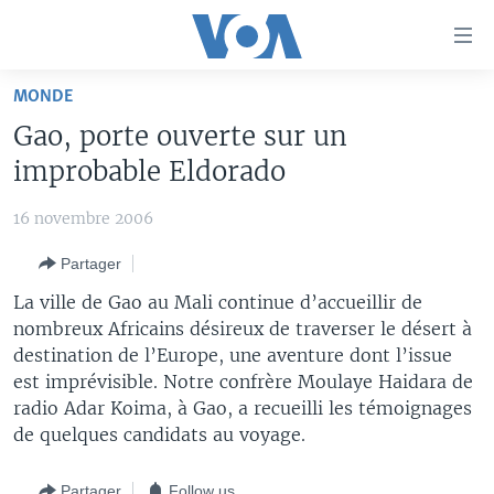
Liens
d'accessibilité
Menu
MONDE
principal
À LA UNE
Gao, porte ouverte sur un
Retour
TV
AFRIQUE
à
improbable Eldorado
la
RADIO
ÉTATS-UNIS
LE MONDE AUJOURD'HUI
navigation
16 novembre 2006
AUTRES LANGUES
MONDE
VOA60 AFRIQUE
LE MONDE AUJOURD'HUI
principale
Partager
Retour
SPORT
WASHINGTON FORUM
À VOTRE AVIS
BAMBARA
à
Apprenez L'anglais
La ville de Gao au Mali continue d’accueillir de
CORRESPONDANT VOA
VOTRE SANTÉ VOTRE AVENIR
FULFULDE
la
nombreux Africains désireux de traverser le désert à
recherche
destination de l’Europe, une aventure dont l’issue
SUIVEZ-NOUS
FOCUS SAHEL
LE MONDE AU FÉMININ
LINGALA
est imprévisible. Notre confrère Moulaye Haidara de
REPORTAGES
L'AMÉRIQUE ET VOUS
SANGO
radio Adar Koima, à Gao, a recueilli les témoignages
de quelques candidats au voyage.
VOUS + NOUS
DIALOGUE DES RELIGIONS
Langues
CARNET DE SANTÉ
RM SHOW
Partager
Follow us