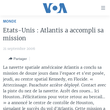
Liens
d'accessibilité
Menu
MONDE
principal
À LA UNE
Etats-Unis : Atlantis a accompli sa
Retour
TV
AFRIQUE
à
mission
la
RADIO
ÉTATS-UNIS
LE MONDE AUJOURD'HUI
navigation
21 septembre 2006
AUTRES LANGUES
MONDE
VOA60 AFRIQUE
LE MONDE AUJOURD'HUI
principale
Partager
Retour
SPORT
WASHINGTON FORUM
À VOTRE AVIS
BAMBARA
à
Apprenez L'anglais
La navette spatiale américaine Atlantis a conclu sa
CORRESPONDANT VOA
VOTRE SANTÉ VOTRE AVENIR
FULFULDE
la
mission de douze jours dans l’espace et s’est posée,
recherche
jeudi, au centre spatial Kennedy, en Floride. «
SUIVEZ-NOUS
FOCUS SAHEL
LE MONDE AU FÉMININ
LINGALA
Atterrissage. Parachute arrière déployé. Contact avec
REPORTAGES
L'AMÉRIQUE ET VOUS
SANGO
la piste du nez de la navette. Arrêt des roues... Ici
Houston...Félicitations pour votre retour au bercail...
VOUS + NOUS
DIALOGUE DES RELIGIONS
Langues
» a annoncé le centre de contrôle de Houston,
CARNET DE SANTÉ
RM SHOW
signalant le succès du vol d’Atlantis. Cette mission a