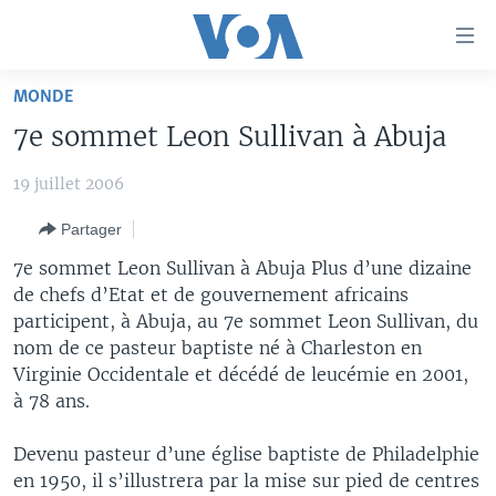
Liens
d'accessibilité
Menu
MONDE
principal
À LA UNE
7e sommet Leon Sullivan à Abuja
Retour
TV
AFRIQUE
à
19 juillet 2006
la
RADIO
ÉTATS-UNIS
LE MONDE AUJOURD'HUI
navigation
Partager
AUTRES LANGUES
MONDE
VOA60 AFRIQUE
LE MONDE AUJOURD'HUI
principale
7e sommet Leon Sullivan à Abuja Plus d’une dizaine
Retour
SPORT
WASHINGTON FORUM
À VOTRE AVIS
BAMBARA
de chefs d’Etat et de gouvernement africains
à
Apprenez L'anglais
CORRESPONDANT VOA
VOTRE SANTÉ VOTRE AVENIR
FULFULDE
participent, à Abuja, au 7e sommet Leon Sullivan, du
la
nom de ce pasteur baptiste né à Charleston en
recherche
SUIVEZ-NOUS
FOCUS SAHEL
LE MONDE AU FÉMININ
LINGALA
Virginie Occidentale et décédé de leucémie en 2001,
REPORTAGES
L'AMÉRIQUE ET VOUS
SANGO
à 78 ans.
VOUS + NOUS
DIALOGUE DES RELIGIONS
Devenu pasteur d’une église baptiste de Philadelphie
Langues
CARNET DE SANTÉ
RM SHOW
en 1950, il s’illustrera par la mise sur pied de centres