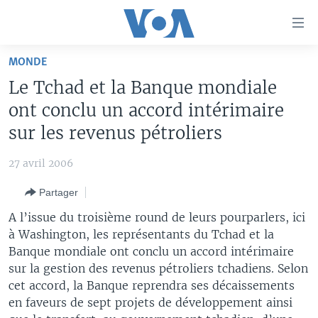
Liens
d'accessibilité
Menu
MONDE
principal
À LA UNE
Le Tchad et la Banque mondiale
Retour
TV
AFRIQUE
à
ont conclu un accord intérimaire
la
RADIO
ÉTATS-UNIS
LE MONDE AUJOURD'HUI
sur les revenus pétroliers
navigation
AUTRES LANGUES
MONDE
VOA60 AFRIQUE
LE MONDE AUJOURD'HUI
principale
27 avril 2006
Retour
SPORT
WASHINGTON FORUM
À VOTRE AVIS
BAMBARA
à
Apprenez L'anglais
Partager
CORRESPONDANT VOA
VOTRE SANTÉ VOTRE AVENIR
FULFULDE
la
A l’issue du troisième round de leurs pourparlers, ici
recherche
SUIVEZ-NOUS
FOCUS SAHEL
LE MONDE AU FÉMININ
LINGALA
à Washington, les représentants du Tchad et la
Banque mondiale ont conclu un accord intérimaire
REPORTAGES
L'AMÉRIQUE ET VOUS
SANGO
sur la gestion des revenus pétroliers tchadiens. Selon
VOUS + NOUS
DIALOGUE DES RELIGIONS
cet accord, la Banque reprendra ses décaissements
Langues
en faveurs de sept projets de développement ainsi
CARNET DE SANTÉ
RM SHOW