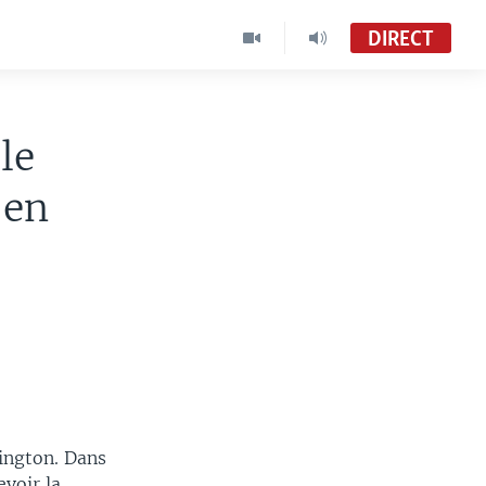
DIRECT
le
 en
hington. Dans
evoir la