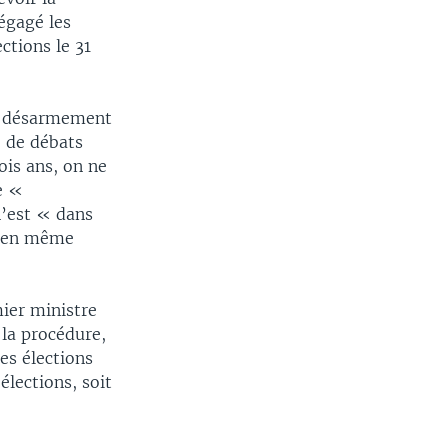
dégagé les
ctions le 31
de désarmement
e de débats
ois ans, on ne
e «
n’est « dans
r en même
ier ministre
la procédure,
es élections
élections, soit