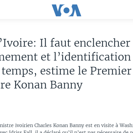
’Ivoire: Il faut enclencher 
ement et l’identification
temps, estime le Premier
tre Konan Banny
nistre ivoirien Charles Konan Banny est en visite à Was
ec Idriss Fall, il a déclaré qu’il n’est pas nécessaire de r