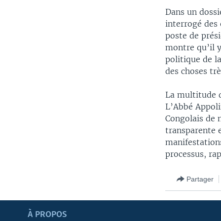
Dans un dossi
interrogé des
poste de prés
montre qu’il y
politique de l
des choses trè
La multitude 
L’Abbé Appoli
Congolais de m
transparente e
manifestations
processus, ra
Partager
Apprenez L'anglais
À PROPOS