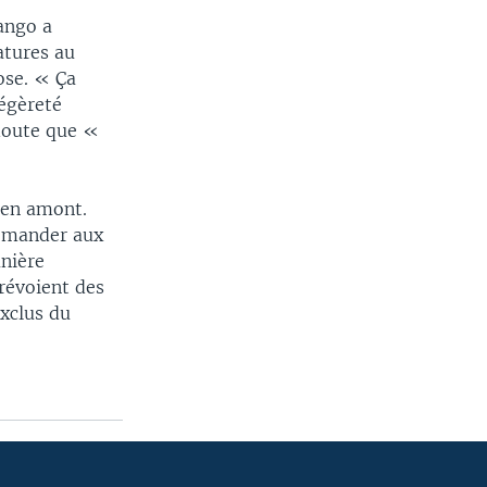
ango a
atures au
ose. « Ça
légèreté
 doute que «
 en amont.
demander aux
anière
prévoient des
exclus du