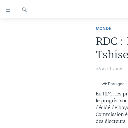
Liens
d'accessibilité
Recherche
Menu
À LA UNE
principal
MONDE
Retour
TV
AFRIQUE
RDC : 
à
RADIO
ÉTATS-UNIS
LE MONDE AUJOURD'HUI
la
Tshise
navigation
AUTRES LANGUES
MONDE
VOA60 AFRIQUE
LE MONDE AUJOURD'HUI
principale
SPORT
WASHINGTON FORUM
À VOTRE AVIS
BAMBARA
06 avril 2006
Retour
à
CORRESPONDANT VOA
VOTRE SANTÉ VOTRE AVENIR
FULFULDE
la
Partager
FOCUS SAHEL
LE MONDE AU FÉMININ
LINGALA
recherche
En RDC, les pr
REPORTAGES
L'AMÉRIQUE ET VOUS
SANGO
le progrès soc
décidé de boyc
VOUS + NOUS
DIALOGUE DES RELIGIONS
Commission él
CARNET DE SANTÉ
RM SHOW
des électeurs.