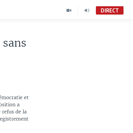
DIRECT
e sans
démocratie et
osition a
 refus de la
registrement