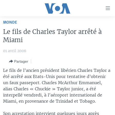
Liens
d'accessibilité
Menu
MONDE
principal
À LA UNE
Le fils de Charles Taylor arrêté à
Retour
TV
AFRIQUE
à
Miami
la
RADIO
ÉTATS-UNIS
LE MONDE AUJOURD'HUI
navigation
01 avril 2006
AUTRES LANGUES
MONDE
VOA60 AFRIQUE
LE MONDE AUJOURD'HUI
principale
Partager
Retour
SPORT
WASHINGTON FORUM
À VOTRE AVIS
BAMBARA
à
Apprenez L'anglais
Le fils de l’ancien président libérien Charles Taylor a
CORRESPONDANT VOA
VOTRE SANTÉ VOTRE AVENIR
FULFULDE
la
été arrêté aux Etats-Unis pour tentative d’obtenir
recherche
un faux passeport. Charles McArthur Emmanuel,
SUIVEZ-NOUS
FOCUS SAHEL
LE MONDE AU FÉMININ
LINGALA
alias Charles « Chuckie » Taylor junior, a été
REPORTAGES
L'AMÉRIQUE ET VOUS
SANGO
interpellé vendredi, à l’aéroport international de
Miami, en provenance de Trinidad et Tobago.
VOUS + NOUS
DIALOGUE DES RELIGIONS
Langues
CARNET DE SANTÉ
RM SHOW
Son arrestation intervient quelques jours après