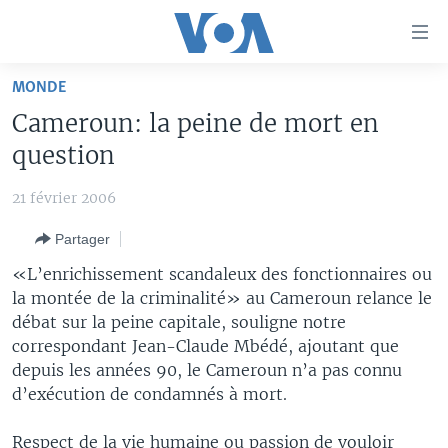
Liens
d'accessibilité
Menu
MONDE
principal
À LA UNE
Cameroun: la peine de mort en
Retour
TV
AFRIQUE
à
question
la
RADIO
ÉTATS-UNIS
LE MONDE AUJOURD'HUI
navigation
21 février 2006
AUTRES LANGUES
MONDE
VOA60 AFRIQUE
LE MONDE AUJOURD'HUI
principale
Partager
Retour
SPORT
WASHINGTON FORUM
À VOTRE AVIS
BAMBARA
à
Apprenez L'anglais
«L’enrichissement scandaleux des fonctionnaires ou
CORRESPONDANT VOA
VOTRE SANTÉ VOTRE AVENIR
FULFULDE
la
la montée de la criminalité» au Cameroun relance le
recherche
débat sur la peine capitale, souligne notre
SUIVEZ-NOUS
FOCUS SAHEL
LE MONDE AU FÉMININ
LINGALA
correspondant Jean-Claude Mbédé, ajoutant que
REPORTAGES
L'AMÉRIQUE ET VOUS
SANGO
depuis les années 90, le Cameroun n’a pas connu
d’exécution de condamnés à mort.
VOUS + NOUS
DIALOGUE DES RELIGIONS
Langues
CARNET DE SANTÉ
RM SHOW
Respect de la vie humaine ou passion de vouloir