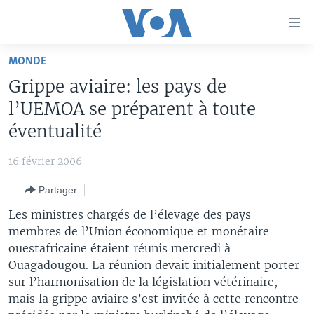
Liens
d'accessibilité
Menu
MONDE
principal
À LA UNE
Grippe aviaire: les pays de
Retour
TV
AFRIQUE
à
l’UEMOA se préparent à toute
la
RADIO
ÉTATS-UNIS
LE MONDE AUJOURD'HUI
éventualité
navigation
AUTRES LANGUES
MONDE
VOA60 AFRIQUE
LE MONDE AUJOURD'HUI
principale
16 février 2006
Retour
SPORT
WASHINGTON FORUM
À VOTRE AVIS
BAMBARA
à
Apprenez L'anglais
Partager
CORRESPONDANT VOA
VOTRE SANTÉ VOTRE AVENIR
FULFULDE
la
Les ministres chargés de l’élevage des pays
recherche
SUIVEZ-NOUS
FOCUS SAHEL
LE MONDE AU FÉMININ
LINGALA
membres de l’Union économique et monétaire
ouestafricaine étaient réunis mercredi à
REPORTAGES
L'AMÉRIQUE ET VOUS
SANGO
Ouagadougou. La réunion devait initialement porter
VOUS + NOUS
DIALOGUE DES RELIGIONS
sur l’harmonisation de la législation vétérinaire,
Langues
mais la grippe aviaire s’est invitée à cette rencontre
CARNET DE SANTÉ
RM SHOW